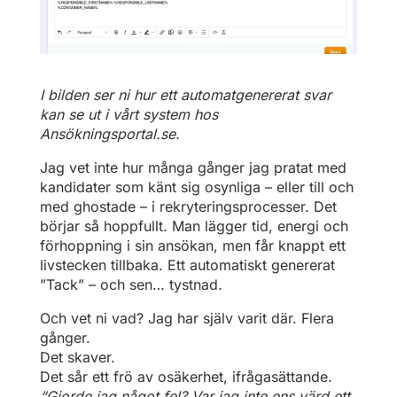
I bilden ser ni hur ett automatgenererat svar
kan se ut i vårt system hos
Ansökningsportal.se.
Jag vet inte hur många gånger jag pratat med
kandidater som känt sig osynliga – eller till och
med ghostade – i rekryteringsprocesser. Det
börjar så hoppfullt. Man lägger tid, energi och
förhoppning i sin ansökan, men får knappt ett
livstecken tillbaka. Ett automatiskt genererat
”Tack” – och sen… tystnad.
Och vet ni vad? Jag har själv varit där. Flera
gånger.
Det skaver.
Det sår ett frö av osäkerhet, ifrågasättande.
“Gjorde jag något fel? Var jag inte ens värd ett