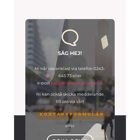
SÄG HEJ!
Ni når oss enklast via telefon
0243-
645 73 eller
e-post
hej@ansokningsportal.se
Ni kan också skicka meddelande
till oss via vårt
KONTAKTFORMULÄR
eller