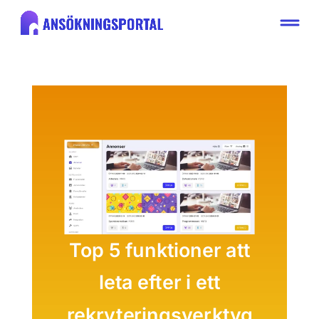
Top 5 funktioner att
leta efter i ett
rekryteringsverktyg